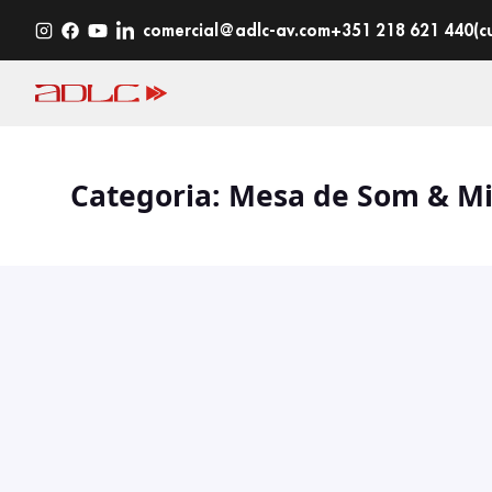
Saltar
comercial@adlc-av.com
+351 218 621 440
(c
para
o
conteúdo
Categoria:
Mesa de Som & Mi