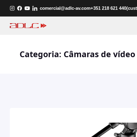
Saltar
comercial@adlc-av.com
+351 218 621 440
(cus
para
o
conteúdo
Categoria:
Câmaras de vídeo