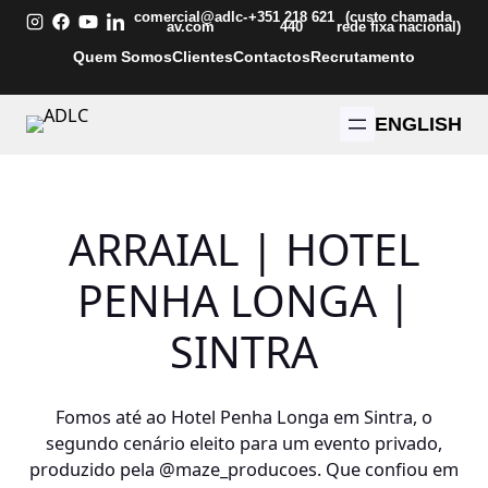
Saltar
comercial@adlc-
+351 218 621
(custo chamada
av.com
440
rede fixa nacional)
para
Quem Somos
Clientes
Contactos
Recrutamento
o
conteúdo
ENGLISH
ARRAIAL | HOTEL
PENHA LONGA |
SINTRA
Fomos até ao Hotel Penha Longa em Sintra, o
segundo cenário eleito para um evento privado,
produzido pela
@maze_producoes
. Que confiou em