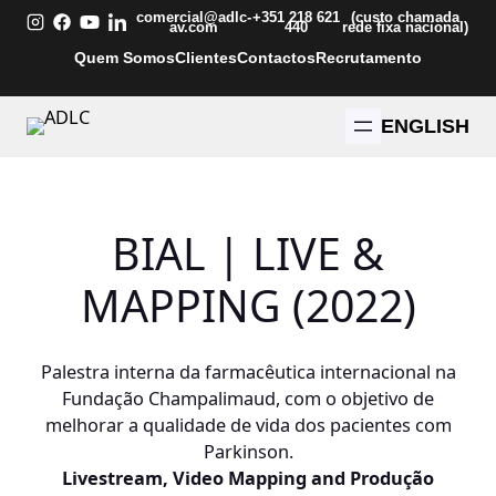
Saltar
comercial@adlc-
+351 218 621
(custo chamada
av.com
440
rede fixa nacional)
para
Quem Somos
Clientes
Contactos
Recrutamento
o
conteúdo
ENGLISH
BIAL | LIVE &
MAPPING (2022)
Palestra interna da farmacêutica internacional na
Fundação Champalimaud, com o objetivo de
melhorar a qualidade de vida dos pacientes com
Parkinson.
Livestream, Video Mapping and Produção