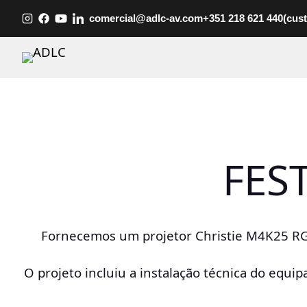
Saltar
comercial@adlc-av.com
+351 218 621 440
(cus
para
o
conteúdo
FES
Fornecemos um projetor Christie M4K25 RGB
O projeto incluiu a instalação técnica do equi