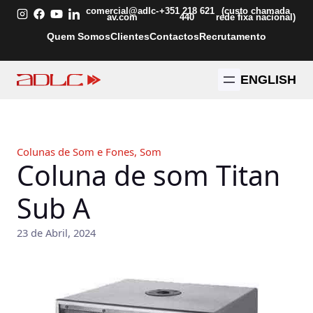
Saltar
comercial@adlc-
+351 218 621
(custo chamada
av.com
440
rede fixa nacional)
para
Quem Somos
Clientes
Contactos
Recrutamento
o
conteúdo
ENGLISH
Colunas de Som e Fones
, 
Som
Coluna de som Titan
Sub A
23 de Abril, 2024