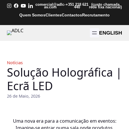
Saltar
comercial@adlc-
+351 218 621
(custo chamada
av.com
440
rede fixa nacional)
para
Quem Somos
Clientes
Contactos
Recrutamento
o
conteúdo
ENGLISH
Notícias
Solução Holográfica |
Ecrã LED
26 de Maio, 2026
Uma nova era para a comunicação em eventos:
Imagine-se entrar numa sala onde produtos,