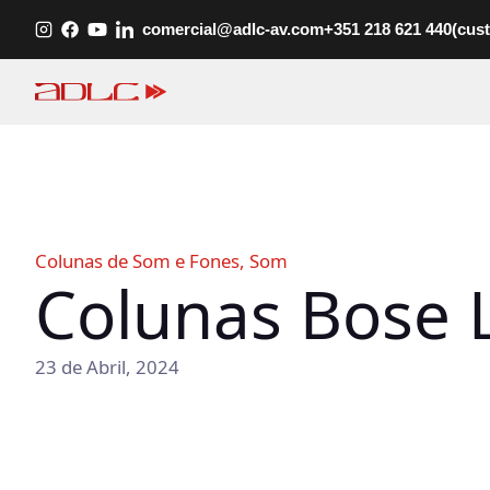
Saltar
comercial@adlc-av.com
+351 218 621 440
(cus
para
o
conteúdo
Colunas de Som e Fones
, 
Som
Colunas Bose 
23 de Abril, 2024