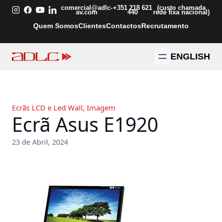
Saltar
comercial@adlc-
+351 218 621
(custo chamada
av.com
440
rede fixa nacional)
para
Quem Somos
Clientes
Contactos
Recrutamento
o
conteúdo
ENGLISH
Ecrãs LCD e Led Wall
, 
Imagem
Ecrã Asus E1920
23 de Abril, 2024