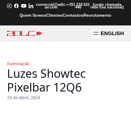
Saltar
comercial@adlc-
+351 218 621
(custo chamada
av.com
440
rede fixa nacional)
para
Quem Somos
Clientes
Contactos
Recrutamento
o
conteúdo
ENGLISH
Iluminação
Luzes Showtec
Pixelbar 12Q6
23 de Abril, 2024