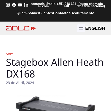
Saltar
comercial@adlc-
+351 218 621
(custo chamada
av.com
440
rede fixa nacional)
para
Quem Somos
Clientes
Contactos
Recrutamento
o
conteúdo
ENGLISH
Som
Stagebox Allen Heath
DX168
23 de Abril, 2024